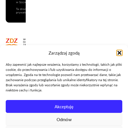
w Szczecinie przy Pl. J. Kilińskiego 3.
Ta strona jest chroniona przez reCAPTCHA i mają zastosowanie
Polityka
prywatności
i
Warunki korzystania z usług
Google.
Zarządzaj zgodą
+48 91 450 12 01
Aby zapewnić jak najlepsze wrażenia, korzystamy z technologii, takich jak pliki
info@wzdz.pl
cookie, do przechowywania i/lub uzyskiwania dostępu do informacji o
urządzeniu. Zgoda na te technologie pozwoli nam przetwarzać dane, takie jak
zachowanie podczas przeglądania lub unikalne identyfikatory na tej stronie.
Brak wyrażenia zgody lub wycofanie zgody może niekorzystnie wpłynąć na
niektóre cechy i funkcje.
Polityka prywatności
Akceptuję
Mapa strony
Odmów