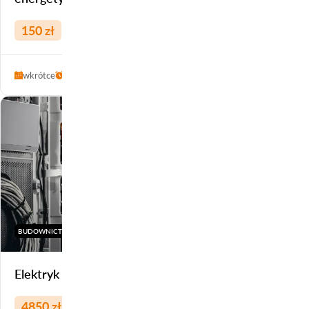
150 zł
wkrótce
1 h
Szczecin
BUDOWNICTWO / ELEKTRYCZNO-ENERGETYCZNE
Elektryk – czeladnik
4850 zł