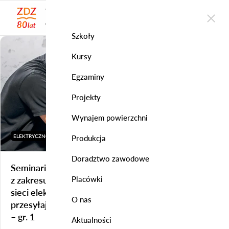
WOJEWÓDZKI ZAKŁAD
DOSKONALENIA ZAWODOWEGO
w Szczecinie
Szkoły
Kursy
Egzaminy
Projekty
Wynajem powierzchni
ELEKTRYCZNO-ENERGETYCZNE
Produkcja
Doradztwo zawodowe
Seminarium przygotowujące do uzyskania uprawień
z zakresu eksploatacji / dozoru urządzeń, instalacji i
Placówki
sieci elektroenergetycznych, wytwarzających,
O nas
przesyłających i zużywających energię elektryczną
– gr. 1
Aktualności