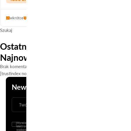
wkrótce
170 h
Szczecin
Szukaj
Szukaj
Ostatnie wpisy
Najnowsze komentarze
Brak komentarzy do wyświetlenia.
[trustindex no-registration=google]
Newsletter
ZAPISZ SIĘ
Wyrażam zgodę na wysyłanie informacji handlowej (newsletter) drogą
elektroniczną na podany adres e-mail oraz na przetwarzanie danych
osobowych przez Wojewódzki Zakład Doskonalenia Zawodowego z siedzibą