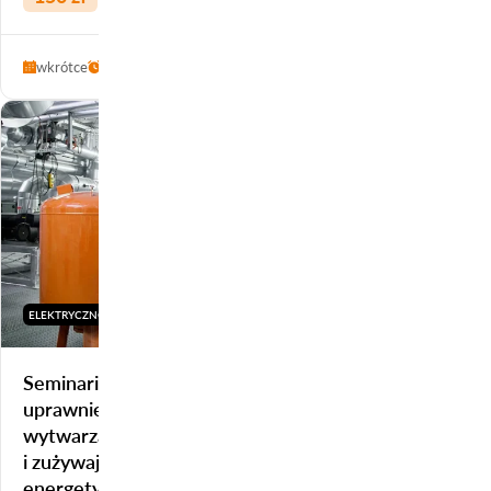
wkrótce
1 h
Szczecin
ELEKTRYCZNO-ENERGETYCZNE
Seminarium przygotowujące do uzyskania
uprawnień z zakresu eksploatacji / dozoru urządzeń
wytwarzających, przetwarzających, przesyłających
i zużywających ciepło oraz innych urządzeń
energetycznych – gr. 2