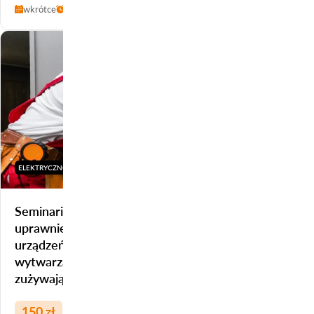
wkrótce
20 h
Stargard
ELEKTRYCZNO-ENERGETYCZNE
Seminarium przygotowujące do uzyskania
uprawnień z zakresu eksploatacji / dozoru
urządzeń, instalacji i sieci gazowych
wytwarzających, przesyłających, magazynujących i
zużywających paliwa gazowe – gr. 3
150 zł