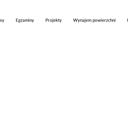
ły
Kursy
Egzaminy
Projekty
Wynajem powier
sy
Egzaminy
Projekty
Wynajem powierzchni
metalowych
O