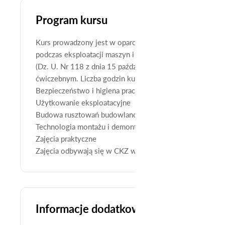
Program kursu
Kurs prowadzony jest w oparciu o Rozporządzenie Minist
podczas eksploatacji maszyn i innych urządzeń technicz
(Dz. U. Nr 118 z dnia 15 października 2001 r.) Zajęcia 
ćwiczebnym. Liczba godzin kursu: 80 godzin.
Bezpieczeństwo i higiena pracy
Użytkowanie eksploatacyjne
Budowa rusztowań budowlano-montażowych metalowy
Technologia montażu i demontażu rusztowań budowlan
Zajęcia praktyczne
Zajęcia odbywają się w CKZ w Stargardzie, ul. Bema 6 (wj
Informacje dodatkowe