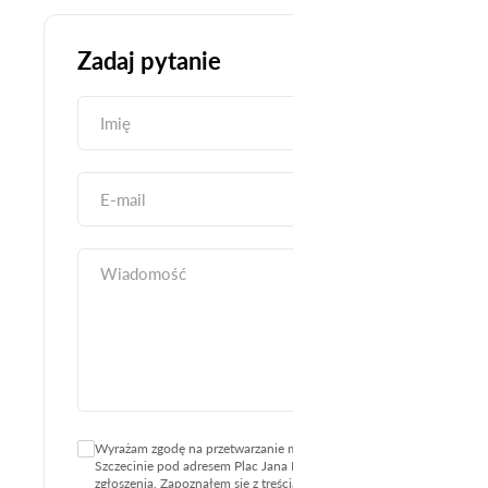
Zadaj pytanie
Wyrażam zgodę na przetwarzanie moich danych osobowych przez W
Szczecinie pod adresem Plac Jana Kilińskiego 3, 70-965 Szczecin w ce
zgłoszenia. Zapoznałem się z treścią informacji o sposobie przetw