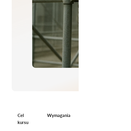
Cel
Wymagania
Program
Info
kursu
kursu
dod