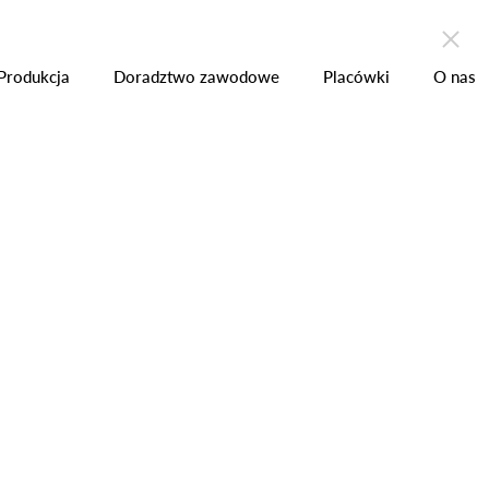
zchni
Produkcja
Placówki
Kontakt
Produkcja
Doradztwo zawodowe
Placówki
O nas
BSŁUGA MASZYN I URZĄDZEŃ
Monter rusztowań
budowlano –
montażowych
metalowych