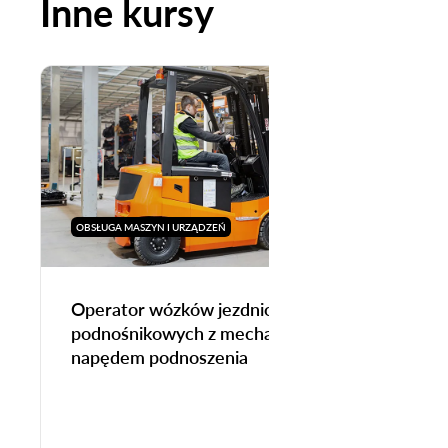
Inne kursy
OBSŁUGA MASZYN I URZĄDZEŃ
Operator wózków jezdniowych
podnośnikowych z mechanicznym
napędem podnoszenia