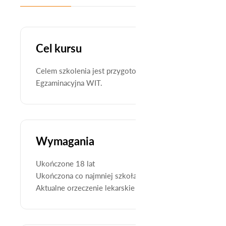
Cel kursu
Celem szkolenia jest przygotowanie uczestników do zda
Egzaminacyjna WIT.
Wymagania
Ukończone 18 lat
Ukończona co najmniej szkoła podstawowa lub gimnazj
Aktualne orzeczenie lekarskie stwierdzające brak prze