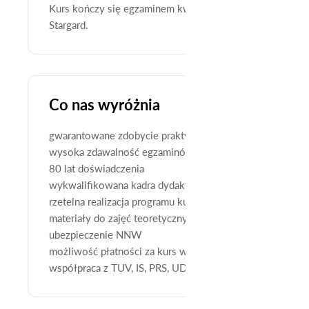
Kurs kończy się egzaminem kwalifikacyjnym przed Komi
Stargard.
Co nas wyróżnia
gwarantowane zdobycie praktycznej wiedzy
wysoka zdawalność egzaminów
80 lat doświadczenia
wykwalifikowana kadra dydaktyczna
rzetelna realizacja programu kursu
materiały do zajęć teoretycznych i praktycznych
ubezpieczenie NNW
możliwość płatności za kurs w ratach
współpraca z TUV, IS, PRS, UDT, TDT, Izbami Rzemieślni