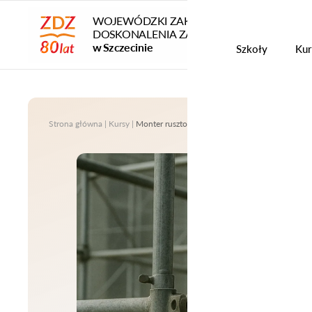
WOJEWÓDZKI ZAKŁAD
DOSKONALENIA ZAWODOWEGO
Szko
w Szczecinie
Szkoły
Kur
Strona główna
|
Kursy
|
Monter rusztowań budowlano – montażowych 