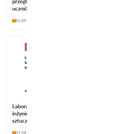
przeglądarkowe i tablety) do dyspozycji
uczniów
01.09.2025-31.08.2026
Laboratoria nauk przyrodniczych, technologii,
inżynierii i matematyki (STEM) oraz laboratoria
sztucznej inteligencji (AI)
01.09.2025-31.08.2026