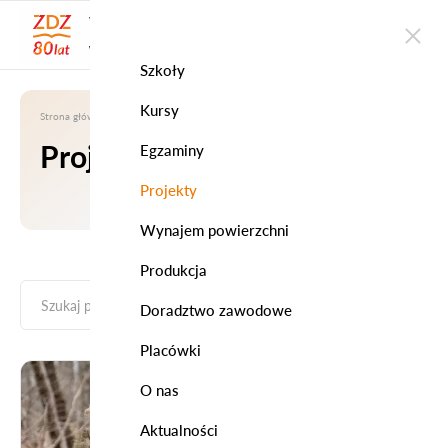
WOJEWÓDZKI ZAKŁAD
DOSKONALENIA ZAWODOWEGO
w Szczecinie
Szkoły
Kursy
Strona główna
|
Projekty
Projekty
Egzaminy
Projekty
Wynajem powierzchni
Produkcja
FILTRY
Doradztwo zawodowe
Placówki
O nas
Aktualności