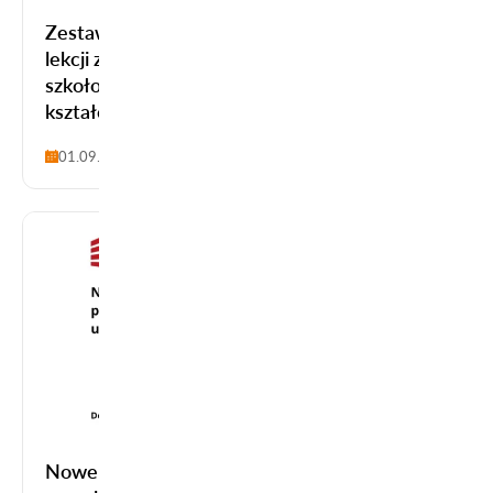
Zestawy narzędzi IT na potrzeby prowadzenia
lekcji zdalnych lub hybrydowych dostarczone
szkołom zawodowym i instytucjom
kształcenia ogólnego
01.09.2025-31.08.2026
Nowe komputery przenośne (laptopy, laptopy