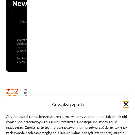
Newsletter
ZAPISZ SIĘ
Wyrażam zgodę na wysyłanie informacji handlowej (newsletter) drogą
elektroniczną na podany adres e-mail oraz na przetwarzanie danych
osobowych przez Wojewódzki Zakład Doskonalenia Zawodowego z siedzibą
w Szczecinie przy Pl. J. Kilińskiego 3.
Ta strona jest chroniona przez reCAPTCHA i mają zastosowanie
Polityka
prywatności
i
Warunki korzystania z usług
Google.
Zarządzaj zgodą
+48 91 450 12 01
Aby zapewnić jak najlepsze wrażenia, korzystamy z technologii, takich jak pliki
info@wzdz.pl
cookie, do przechowywania i/lub uzyskiwania dostępu do informacji o
urządzeniu. Zgoda na te technologie pozwoli nam przetwarzać dane, takie jak
zachowanie podczas przeglądania lub unikalne identyfikatory na tej stronie.