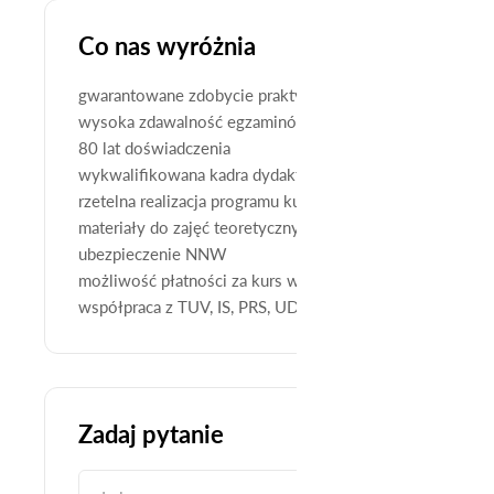
Co nas wyróżnia
gwarantowane zdobycie praktycznej wiedzy
wysoka zdawalność egzaminów
80 lat doświadczenia
wykwalifikowana kadra dydaktyczna
rzetelna realizacja programu kursu
materiały do zajęć teoretycznych i praktycznych
ubezpieczenie NNW
możliwość płatności za kurs w ratach
współpraca z TUV, IS, PRS, UDT, TDT, Izbami Rzemieślni
Zadaj pytanie