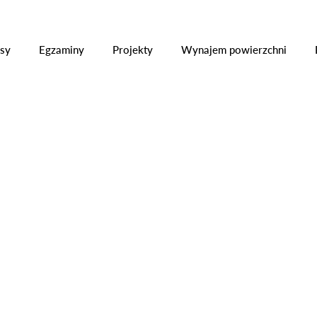
ły
Kursy
Egzaminy
Projekty
Wynajem powier
sy
Egzaminy
Projekty
Wynajem powierzchni
ych osób kierujących pracownikami
BE