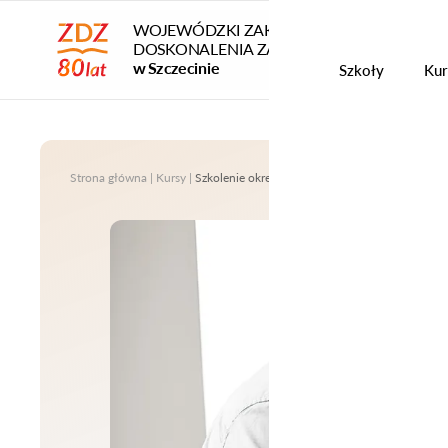
WOJEWÓDZKI ZAKŁAD
DOSKONALENIA ZAWODOWEGO
Szko
w Szczecinie
Szkoły
Kur
Strona główna
|
Kursy
|
Szkolenie okresowe BHP dla pracodawców i inn