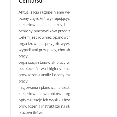
Cel kursu
Aktualizacja i uzupełnienie wiedzy i umiejętności, w szcz
oceny zagrożeń występujących w procesach pracy oraz ry
kształtowania bezpiecznych i higienicznych warunków pr
ochrony pracowników przed zagrożeniami związanymi z
Celem jest również opanowanie przez uczestników szkole
organizowania, przygotowywania i prowadzenia prac z u
wypadkami przy pracy, chorobami zawodowymi i innymi 
pracy,
organizacji stanowisk pracy w sposób zgodny z wymagan
bezpieczeństwa i higieny pracy, zapewniający bezpiecz
prowadzenia analiz i oceny materialnych warunków i organ
pracy,
inicjowania i planowania działań zmierzających do popr
kształtowania warunków i organizacji pracy zapewniając
optymalizację ich wysiłku fizycznego i psychicznego oraz
prowadzenia instruktażu na stanowisku pracy dla praco
pracowników,