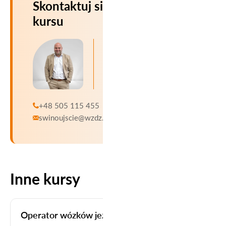
Skontaktuj się z opiekunem
kursu
Jarosław
Czerniak
+48 505 115 455
swinoujscie@wzdz.pl
Inne kursy
OBSŁUGA MASZYN I URZĄDZEŃ
Operator wózków jezdniowych podnośnikowych z