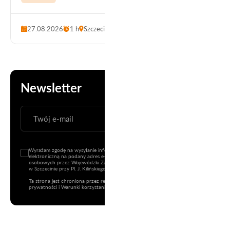
27.08.2026
1 h
Szczecin
Newsletter
ZAPISZ SIĘ
Wyrażam zgodę na wysyłanie informacji handlowej (newsletter) drogą
elektroniczną na podany adres e-mail oraz na przetwarzanie danych
osobowych przez Wojewódzki Zakład Doskonalenia Zawodowego z siedzibą
w Szczecinie przy Pl. J. Kilińskiego 3.
Ta strona jest chroniona przez reCAPTCHA i mają zastosowanie
Polityka
prywatności
i
Warunki korzystania z usług
Google.