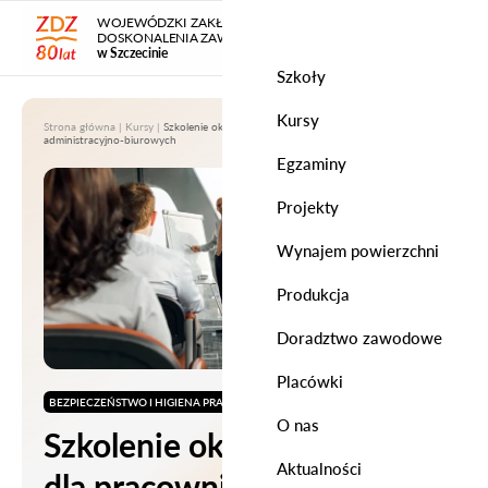
WOJEWÓDZKI ZAKŁAD
DOSKONALENIA ZAWODOWEGO
w Szczecinie
Szkoły
Kursy
Strona główna
|
Kursy
|
Szkolenie okresowe BHP dla pracowników
administracyjno-biurowych
Egzaminy
Projekty
Wynajem powierzchni
Produkcja
Doradztwo zawodowe
Placówki
BEZPIECZEŃSTWO I HIGIENA PRACY
O nas
Szkolenie okresowe BHP
Aktualności
dla pracowników