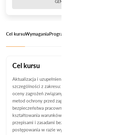
GENERUJ PDF
Cel kursu
Wymagania
Program kursu
Informacje dodatkowe
Co n
Cel kursu
Aktualizacja i uzupełnienie wiedzy i umiejętności, w
szczególności z zakresu:
oceny zagrożeń związanych z wykonywaną pracą,
metod ochrony przed zagrożeniami dla zdrowia i
bezpieczeństwa pracowników,
kształtowania warunków pracy w sposób zgodny z
przepisami i zasadami bezpieczeństwa i higieny pracy,
postępowania w razie wypadku oraz w sytuacjach