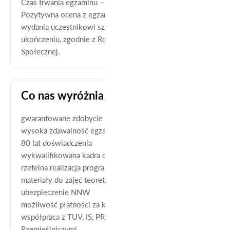
Czas trwania egzaminu – 45 minut.
Pozytywna ocena z egzaminu stanowi podstawę do
wydania uczestnikowi szkolenia zaświadczenia o jego
ukończeniu, zgodnie z Rozp. Ministra Pracy i Polityki
Społecznej.
Co nas wyróżnia
gwarantowane zdobycie praktycznej wiedzy
wysoka zdawalność egzaminów
80 lat doświadczenia
wykwalifikowana kadra dydaktyczna
rzetelna realizacja programu kursu
materiały do zajęć teoretycznych i praktycznych
ubezpieczenie NNW
możliwość płatności za kurs w ratach
współpraca z TUV, IS, PRS, UDT, TDT, Izbami
Rzemieślniczymi