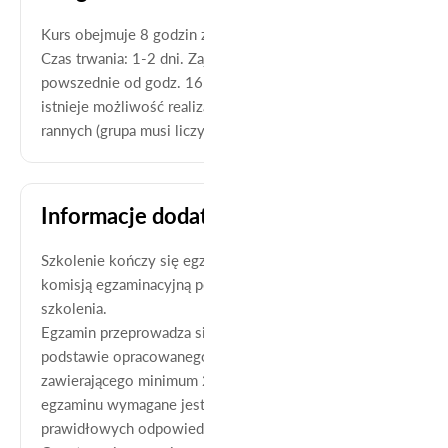
Kurs obejmuje 8 godzin zajęć teoretycznych.
Czas trwania: 1-2 dni. Zajęcia realizowane są w dni
powszednie od godz. 16:00. Dla grup zorganizowanych
istnieje możliwość realizacji seminarium w godzinach
rannych (grupa musi liczyć min. 8-10 osób).
Informacje dodatkowe
Szkolenie kończy się egzaminem sprawdzającym przed
komisją egzaminacyjną powołaną przez organizatora
szkolenia.
Egzamin przeprowadza się w formie testu, na
podstawie opracowanego przez organizatora zestawu,
zawierającego minimum 20 pytań. Do zaliczenia
egzaminu wymagane jest udzielenie co najmniej 70 %
prawidłowych odpowiedzi.