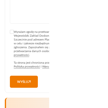
Wyrażam zgodę na przetwarzanie moich danych osobowych przez
Wojewódzki Zakład Doskonalenia Zawodowego z siedzibą w
Szczecinie pod adresem Plac Jana Kilińskiego 3, 70-965 Szczecin
w celu i zakresie niezbędnym do realizacji obsługi niniejszego
zgłoszenia. Zapoznałem się z treścią informacji o sposobie
przetwarzania danych osobowych zawartych w
Polityce
prywatności
.
Ta strona jest chroniona przez reCAPTCHA i mają zastosowanie
Polityka prywatności
i
Warunki korzystania z usług
Google.
WYŚLIJ