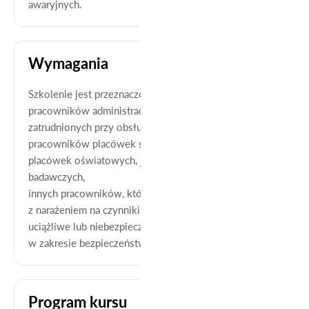
awaryjnych.
Wymagania
Szkolenie jest przeznaczone dla:
pracowników administracyjno-biurowych, w tym
zatrudnionych przy obsłudze monitorów ekranowych,
pracowników placówek służby zdrowia, szkół i innych
placówek oświatowych, jednostek naukowo-
badawczych,
innych pracowników, których charakter pracy wiąże się
z narażeniem na czynniki szkodliwe dla zdrowia,
uciążliwe lub niebezpieczne albo z odpowiedzialnością
w zakresie bezpieczeństwa i higieny pracy.
Program kursu