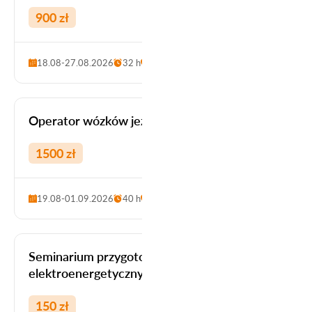
900 zł
18.08-27.08.2026
32 h
Szczecin
OBSŁUGA MASZYN I URZĄDZEŃ
Operator wózków jezdniowych podnośnikowych z
1500 zł
19.08-01.09.2026
40 h
Stargard
ELEKTRYCZNO-ENERGETYCZNE
Seminarium przygotowujące do uzyskania uprawień z z
elektroenergetycznych, wytwarzających, przesyłając
150 zł