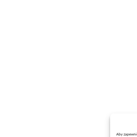
ZAPISZ SIĘ
WZDZ
Oferta
O nas
Szkoły
Aktualności
Kursy
Placówki
Egzaminy
Kontakt
Projekty
Doradztwo zawodowe
Produkcja
Aby zapewnić 