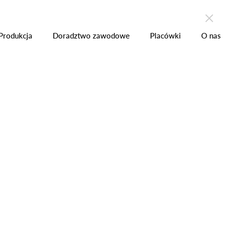
zchni
Produkcja
Placówki
Kontakt
Produkcja
Doradztwo zawodowe
Placówki
O nas
wie