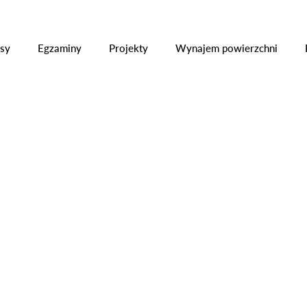
ły
Kursy
Egzaminy
Projekty
Wynajem powier
sy
Egzaminy
Projekty
Wynajem powierzchni
hnia ze smakiem. Uroczyste otwarcie warsztatów gastronomicznych CKZ w Trzebiato