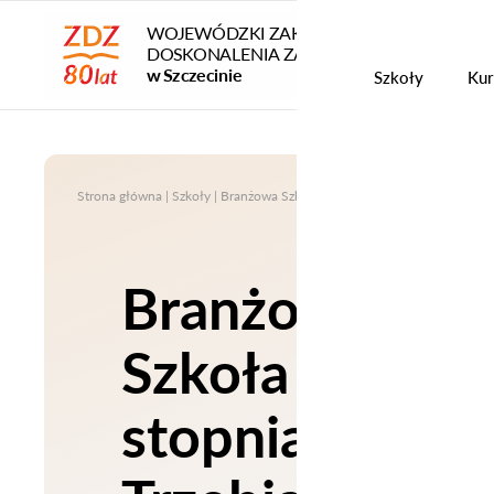
WOJEWÓDZKI ZAKŁAD
DOSKONALENIA ZAWODOWEGO
Szko
w Szczecinie
Szkoły
Kur
Strona główna
|
Szkoły
|
Branżowa Szkoła I stopnia w Trzebiatowie
|
Kuc
Branżowa
Szkoła I
stopnia w