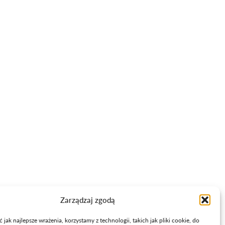
elektroniczną na podany adres e-mail oraz na przetwarzanie danych
osobowych przez Wojewódzki Zakład Doskonalenia Zawodowego z siedzibą w
Szczecinie przy Pl. J. Kilińskiego 3.
Ta strona jest chroniona przez reCAPTCHA i mają zastosowanie
Polityka
prywatności
i
Warunki korzystania z usług
Google.
Informacje
+48 91 450 12 01
info@wzdz.pl
Polityka prywatności
Mapa strony
Zarządzaj zgodą
jak najlepsze wrażenia, korzystamy z technologii, takich jak pliki cookie, do