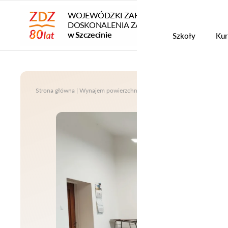
WOJEWÓDZKI ZAKŁAD
DOSKONALENIA ZAWODOWEGO
Szko
1
/
3
w Szczecinie
Szkoły
Kur
Strona główna
|
Wynajem powierzchni
|
Sala szkoleniowa nr 126