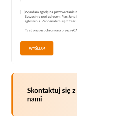
Wyrażam zgodę na przetwarzanie moich danych osobowych przez W
Szczecinie pod adresem Plac Jana Kilińskiego 3, 70-965 Szczecin w ce
zgłoszenia. Zapoznałem się z treścią informacji o sposobie przetw
Ta strona jest chroniona przez reCAPTCHA i mają zastosowanie
Poli
WYŚLIJ
Skontaktuj się z
nami