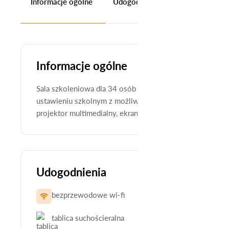
Informacje ogólne
Udogodnienia
Kontakt
Informacje ogólne
Sala szkoleniowa dla 34 osób znajduje się na pierwszym 
ustawieniu szkolnym z możliwością ustawienia wyspowe/w
projektor multimedialny, ekran sterowany elektrycznie, 
Udogodnienia
bezprzewodowe wi-fi
projektor mult
tablica suchościeralna
krzesła