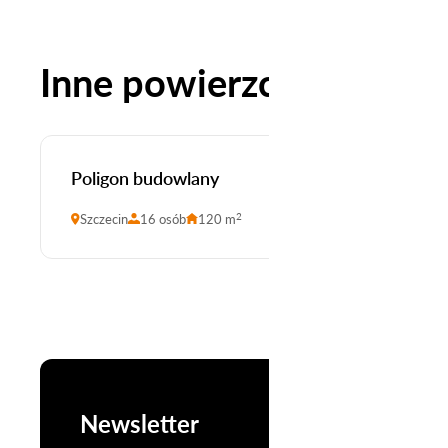
Inne powierzchnie
PRACOWNIA
Poligon budowlany
2
Szczecin
16 osób
120 m
Newsletter