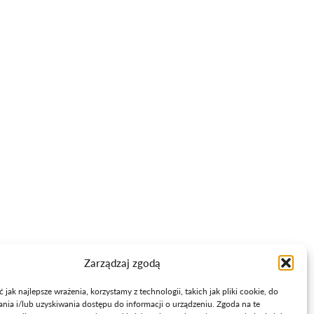
Szczecinie przy Pl. J. Kilińskiego 3.
Ta strona jest chroniona przez reCAPTCHA i mają zastosowanie
Polityka
prywatności
i
Warunki korzystania z usług
Google.
Informacje
+48 91 450 12 01
info@wzdz.pl
Polityka prywatności
Mapa strony
Zarządzaj zgodą
jak najlepsze wrażenia, korzystamy z technologii, takich jak pliki cookie, do
ia i/lub uzyskiwania dostępu do informacji o urządzeniu. Zgoda na te