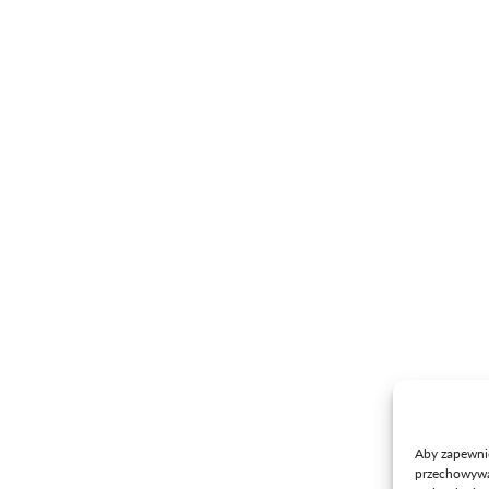
WZDZ
Oferta
O nas
Szkoły
Aktualności
Kursy
Placówki
Egzaminy
Kontakt
Projekty
Doradztwo zawodowe
Produkcja
Aby zapewnić 
przechowywan
Wynajem powierzchni