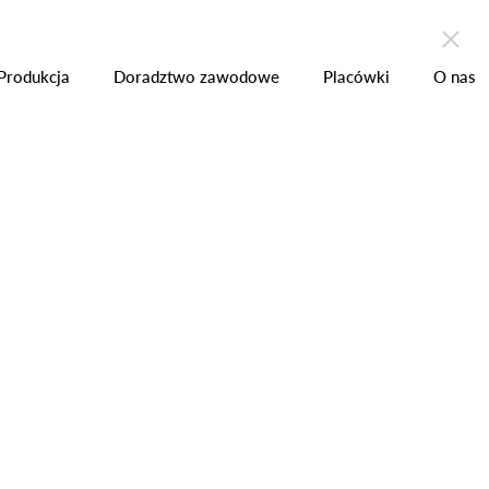
zchni
Produkcja
Placówki
Kontakt
Produkcja
Doradztwo zawodowe
Placówki
O nas
ALA SZKOLENIOWA
Sala szkoleniowa nr
126