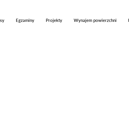
ły
Kursy
Egzaminy
Projekty
Wynajem powier
sy
Egzaminy
Projekty
Wynajem powierzchni
S