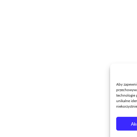
WZDZ
Oferta
O nas
Szkoły
Aktualności
Kursy
Placówki
Egzaminy
Kontakt
Projekty
Doradztwo zawodowe
Produkcja
Aby zapewnić 
Wynajem powierzchni
przechowywan
technologie 
unikalne ide
niekorzystni
Ak