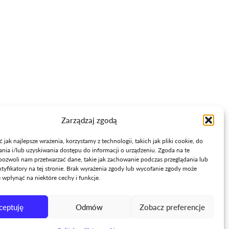
Informacje
+48 91 450 12 01
info@wzdz.pl
Polityka prywatności
Mapa strony
Zarządzaj zgodą
jak najlepsze wrażenia, korzystamy z technologii, takich jak pliki cookie, do
ia i/lub uzyskiwania dostępu do informacji o urządzeniu. Zgoda na te
pozwoli nam przetwarzać dane, takie jak zachowanie podczas przeglądania lub
ntyfikatory na tej stronie. Brak wyrażenia zgody lub wycofanie zgody może
e wpłynąć na niektóre cechy i funkcje.
ceptuję
Odmów
Zobacz preferencje