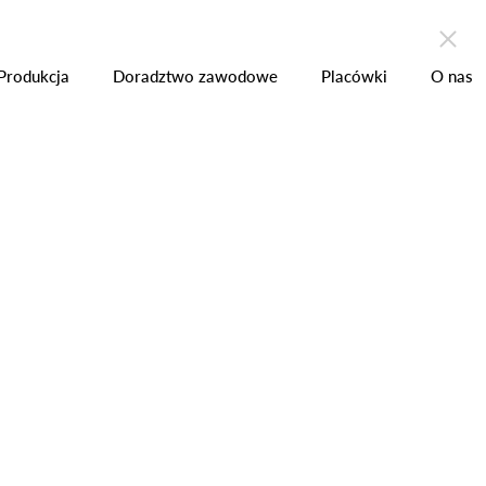
zchni
Produkcja
Placówki
Kontakt
Produkcja
Doradztwo zawodowe
Placówki
O nas