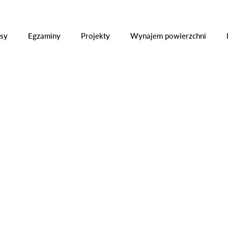
ły
Kursy
Egzaminy
Projekty
Wynajem powier
sy
Egzaminy
Projekty
Wynajem powierzchni