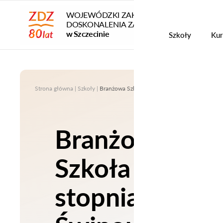
WOJEWÓDZKI ZAKŁAD
DOSKONALENIA ZAWODOWEGO
Szko
w Szczecinie
Szkoły
Kur
Strona główna
|
Szkoły
|
Branżowa Szkoła I stopnia w Świnoujściu
Branżowa
Szkoła I
stopnia w