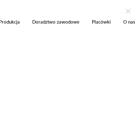
zchni
Produkcja
Placówki
Kontakt
Produkcja
Doradztwo zawodowe
Placówki
O nas