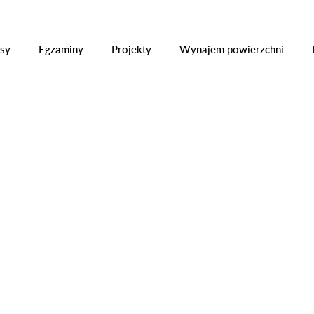
ły
Kursy
Egzaminy
Projekty
Wynajem powier
sy
Egzaminy
Projekty
Wynajem powierzchni
|
Szkoła Roku 2025
Z