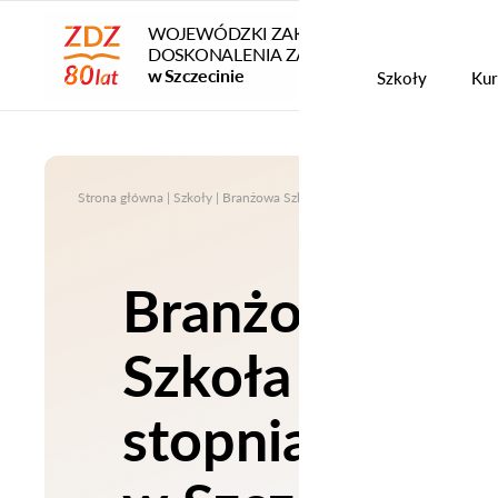
WOJEWÓDZKI ZAKŁAD
DOSKONALENIA ZAWODOWEGO
Szko
w Szczecinie
Szkoły
Kur
Strona główna
|
Szkoły
|
Branżowa Szkoła I stopnia WZDZ w Szczecinie
Branżowa
Szkoła I
stopnia WZD