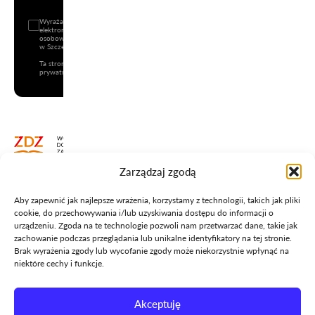
Wyrażam zgodę na wysyłanie informacji handlowej (newsletter) drogą
elektroniczną na podany adres e-mail oraz na przetwarzanie danych
osobowych przez Wojewódzki Zakład Doskonalenia Zawodowego z siedzibą
w Szczecinie przy Pl. J. Kilińskiego 3.
Ta strona jest chroniona przez reCAPTCHA i mają zastosowanie
Polityka
prywatności
i
Warunki korzystania z usług
Google.
Zarządzaj zgodą
+48 91 450 12 01
Aby zapewnić jak najlepsze wrażenia, korzystamy z technologii, takich jak pliki
info@wzdz.pl
cookie, do przechowywania i/lub uzyskiwania dostępu do informacji o
urządzeniu. Zgoda na te technologie pozwoli nam przetwarzać dane, takie jak
zachowanie podczas przeglądania lub unikalne identyfikatory na tej stronie.
Brak wyrażenia zgody lub wycofanie zgody może niekorzystnie wpłynąć na
niektóre cechy i funkcje.
Polityka prywatności
Akceptuję