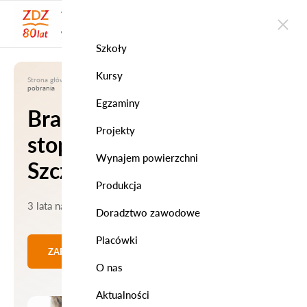
WOJEWÓDZKI ZAKŁAD
DOSKONALENIA ZAWODOWEGO
w Szczecinie
Szkoły
Kursy
Strona główna
|
Szkoły
|
Branżowa Szkoła I stopnia WZDZ w Szczecinie
|
Do
pobrania
Egzaminy
Branżowa Szkoła I
Projekty
stopnia WZDZ w
Wynajem powierzchni
Szczecinie
Produkcja
3 lata nauki w systemie stacjonarnym
Doradztwo zawodowe
Placówki
ZAPISZ SIĘ ONLINE
O nas
Aktualności