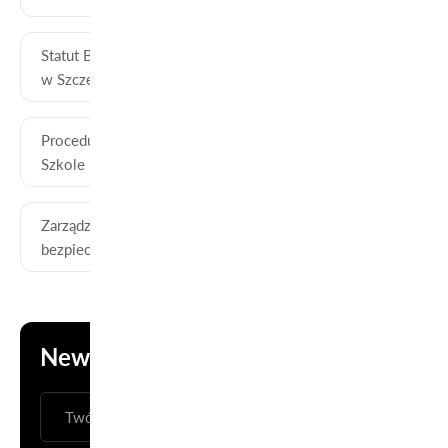
Statut Branżowej Szkoły I Stopnia WZDZ
POBIERZ
w Szczecinie
Procedury bezpieczeństwa w Branżowej
POBIERZ
Szkole I stopnia w Szczecinie
Zarządzenie dotyczące procedur
POBIERZ
bezpieczeństwa
Newsletter
ZAPISZ SIĘ