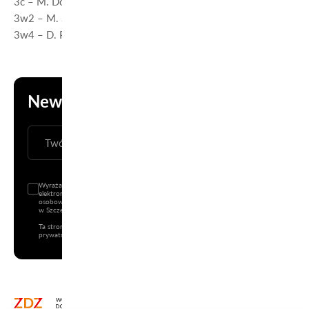
3c – M. Domżalska – s. 329 (III piętro)
3w2 – M. Ścibior – s. 322 (III piętro)
3w4 – D. Pilch – s. 332 (III piętro)
Newsletter
ZAPISZ SIĘ
Wyrażam zgodę na wysyłanie informacji handlowej (newsletter) drogą
elektroniczną na podany adres e-mail oraz na przetwarzanie danych
osobowych przez Wojewódzki Zakład Doskonalenia Zawodowego z siedzibą
w Szczecinie przy Pl. J. Kilińskiego 3.
Ta strona jest chroniona przez reCAPTCHA i mają zastosowanie
Polityka
prywatności
i
Warunki korzystania z usług
Google.