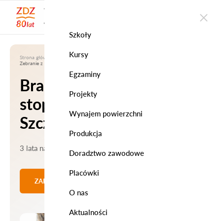
WOJEWÓDZKI ZAKŁAD
DOSKONALENIA ZAWODOWEGO
w Szczecinie
Szkoły
Kursy
Strona główna
|
Szkoły
|
Branżowa Szkoła I stopnia WZDZ w Szczecinie
|
Zebranie z rodzicami
Egzaminy
Branżowa Szkoła I
Projekty
stopnia WZDZ w
Wynajem powierzchni
Szczecinie
Produkcja
3 lata nauki w systemie stacjonarnym
Doradztwo zawodowe
Placówki
ZAPISZ SIĘ ONLINE
O nas
Aktualności