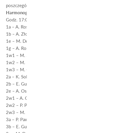
poszczególnych przedmiotów.
Harmonogram zebrania:
Godz. 17:00
1a – A. Roskosz – s. 213 (II piętro)
1b – A. Złotopolska – Pirczewska – s. 323 (III piętro)
1e – M. Domżalska – s. 329 (III piętro)
1g – A. Roskosz – s. 213 (II piętro)
1w1 – M. Ścibior – s. 322 (III piętro)
1w2 – M. Krukowski – s. 328 (III piętro)
1w3 – M. Gucma – s. 332 (III piętro)
2a – K. Sobanda – s. 215 (II piętro)
2b – E. Gutowska – s. 338 (III piętro)
2e – A. Osińska – s. 217 (II piętro)
2w1 – A. Osińska – s. 217 (II piętro)
2w2 – P. Pawlonka – s. 216 (II piętro)
2w3 – M. Krukowski – s. 328 (III piętro)
3a – P. Pawlonka – s. 216 (II piętro)
3b – E. Gutowska – s. 338 (III piętro)