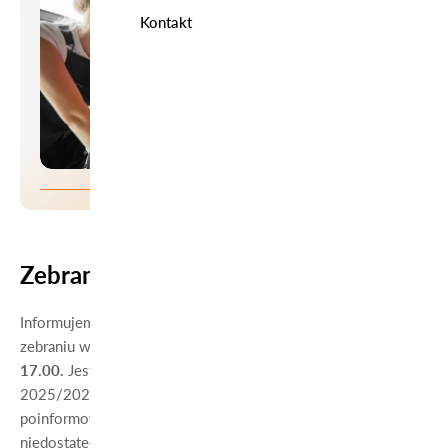
Kontakt
Zebranie z rodzicami
Informujemy rodziców i opiekunów uczniów naszej szkoły o
zebraniu w dniu
27 maja 2026 roku (środa) o godzinie
17.00.
Jest to ostatnie zebranie w roku szkolnym
2025/2026, na którym rodzice i opiekunowie zostaną
poinformowani o przewidywanych rocznych ocenach
niedostatecznych i zagrożeniach ocenami niedostatecznymi z