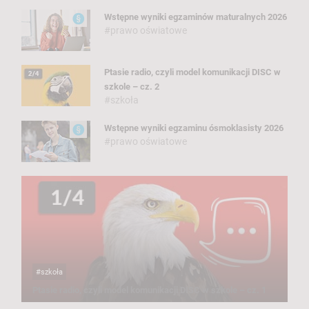
Wstępne wyniki egzaminów maturalnych 2026
#prawo oświatowe
Ptasie radio, czyli model komunikacji DISC w
szkole – cz. 2
#szkoła
Wstępne wyniki egzaminu ósmoklasisty 2026
#prawo oświatowe
#szkoła
Ptasie radio, czyli model komunikacji DISC w szkole – cz. 1