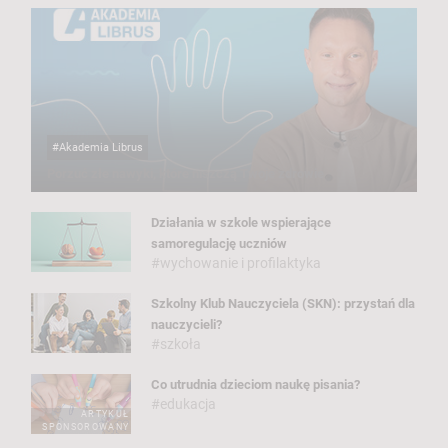
#Akademia Librus
Porzuć złe nawyki, które niszczą Twoje zdrowie
Działania w szkole wspierające
samoregulację uczniów
#wychowanie i profilaktyka
Szkolny Klub Nauczyciela (SKN): przystań dla
nauczycieli?
#szkoła
Co utrudnia dzieciom naukę pisania?
#edukacja
ARTYKUŁ
SPONSOROWANY