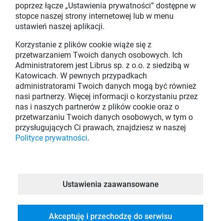
poprzez łącze „Ustawienia prywatności” dostępne w
stopce naszej strony internetowej lub w menu
ZALOGUJ SIĘ DO SYSTEMU
DOWIEDZ SIĘ WIĘCEJ
ustawień naszej aplikacji.
Korzystanie z plików cookie wiąże się z
Akademia Librus
Wszystkie artykuły
przetwarzaniem Twoich danych osobowych. Ich
e-Sekretariat
librus.pl
Administratorem jest Librus sp. z o.o. z siedzibą w
e-Świadectwa
Nowoczesny Dyrektor
Katowicach. W pewnych przypadkach
indywidualni.pl
O nas
administratorami Twoich danych mogą być również
e-Biblioteka
Biuro prasowe
nasi partnerzy. Więcej informacji o korzystaniu przez
Partnerzy
nas i naszych partnerów z plików cookie oraz o
Kariera
przetwarzaniu Twoich danych osobowych, w tym o
Kontakt
przysługujących Ci prawach, znajdziesz w naszej
Regulamin Synergia
Polityce prywatności
.
Informacja prawna
Polityka prywatności
Ustawienia prywatności
Ustawienia zaawansowane
Akceptuję i przechodzę do serwisu