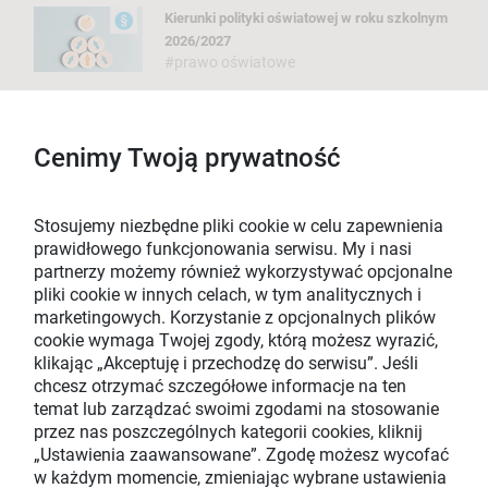
Kierunki polityki oświatowej w roku szkolnym
2026/2027
#prawo oświatowe
Dobra atmosfera na lekcji a skuteczność
uczenia się
#dydaktyka
Cenimy Twoją prywatność
Emocjonalne skutki otyłości ucznia
#zdrowie
Stosujemy niezbędne pliki cookie w celu zapewnienia
prawidłowego funkcjonowania serwisu. My i nasi
partnerzy możemy również wykorzystywać opcjonalne
pliki cookie w innych celach, w tym analitycznych i
marketingowych. Korzystanie z opcjonalnych plików
cookie wymaga Twojej zgody, którą możesz wyrazić,
Pokaż wszystkie artykuły
klikając „Akceptuję i przechodzę do serwisu”. Jeśli
chcesz otrzymać szczegółowe informacje na ten
temat lub zarządzać swoimi zgodami na stosowanie
przez nas poszczególnych kategorii cookies, kliknij
„Ustawienia zaawansowane”. Zgodę możesz wycofać
w każdym momencie, zmieniając wybrane ustawienia