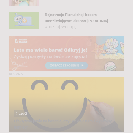
Rejestracja Planu lekcji kodem
umożliwiającym eksport [PORADNIK]
#poznaj synergię
R
E
K
L
A
M
A
#rozwój
Efektywna jazda na bananie, czyli co daje nam zwyczajny
uśmiech