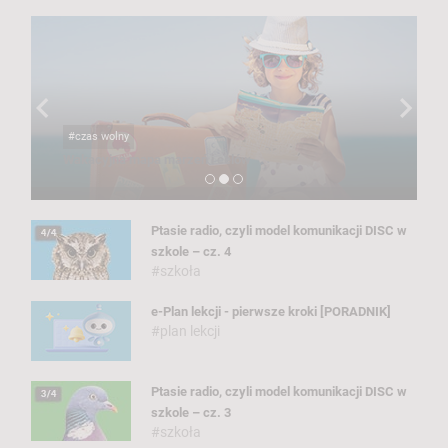
#czas wolny
Wakacyjna mapa marzeń i celów
Ptasie radio, czyli model komunikacji DISC w
szkole – cz. 4
#szkoła
e-Plan lekcji - pierwsze kroki [PORADNIK]
#plan lekcji
Ptasie radio, czyli model komunikacji DISC w
szkole – cz. 3
#szkoła