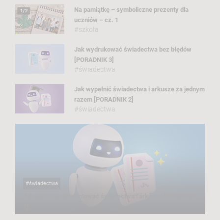
Na pamiątkę – symboliczne prezenty dla
uczniów – cz. 1
#szkoła
Jak wydrukować świadectwa bez błędów
[PORADNIK 3]
#świadectwa
Jak wypełnić świadectwa i arkusze za jednym
razem [PORADNIK 2]
#świadectwa
#świadectwa
Jak sprawnie przygotować świadectwa i arkusze [PORADNIK
1]