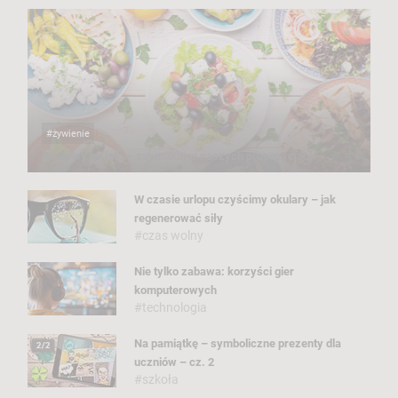
#żywienie
Przepisy na lato – zasmakuj w naszych propozycjach
W czasie urlopu czyścimy okulary – jak
regenerować siły
#czas wolny
Nie tylko zabawa: korzyści gier
komputerowych
#technologia
Na pamiątkę – symboliczne prezenty dla
uczniów – cz. 2
#szkoła