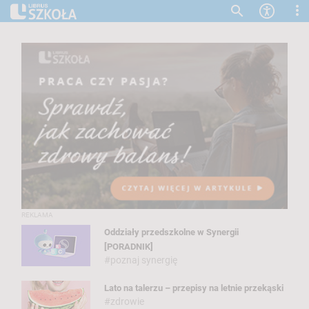
Zmiana k
R
E
K
L
A
M
A
Oddziały przedszkolne w Synergii
[PORADNIK]
#poznaj synergię
Lato na talerzu – przepisy na letnie przekąski
#zdrowie